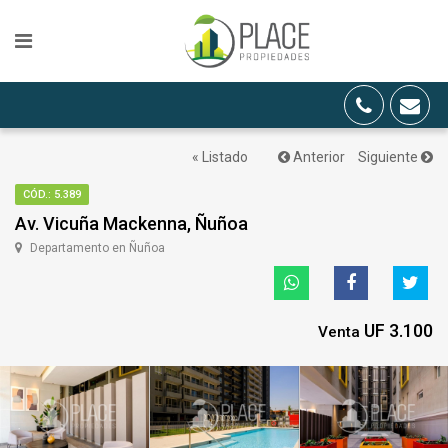
« Listado
Anterior
Siguiente
CÓD.: 5.389
Av. Vicuña Mackenna, Ñuñoa
Departamento en Ñuñoa
UF 3.100
Venta