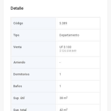
Detalle
Código
5.389
Tipo
Departamento
Venta
UF 3.100
$ 126.618.849
Arriendo
-
Dormitorios
1
Baños
1
2
Sup. útil
38 m
2
Sup. total
42 m